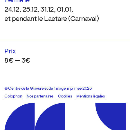
Fermé le
24.12, 25.12, 31.12, 01.01,
et pendant le Laetare (Carnaval)
Prix
8€ — 3€
© Centre de la Gravure et de l’Image imprimée 2026
Colophon
Design:
Marcel Kaczmarek
Nos partenaires
, code:
Cookies
8080.studio
Mentions légales