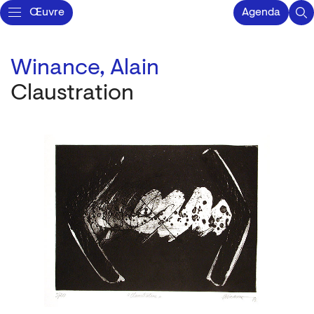
Œuvre
Agenda
Winance, Alain
Claustration