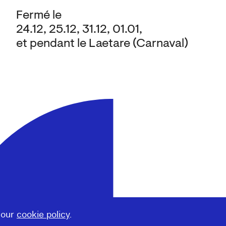
Fermé le
24.12, 25.12, 31.12, 01.01,
et pendant le Laetare (Carnaval)
 our
cookie policy
.