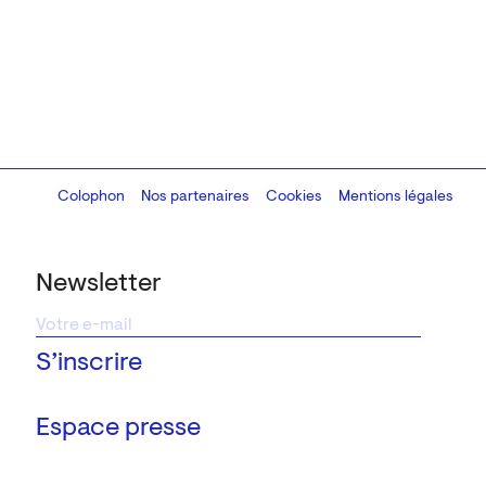
Colophon
Design:
Marcel Kaczmarek
Nos partenaires
, code:
Cookies
8080.studio
Mentions légales
Newsletter
Espace presse