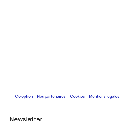
Colophon
Design:
Marcel Kaczmarek
Nos partenaires
, code:
Cookies
8080.studio
Mentions légales
Newsletter