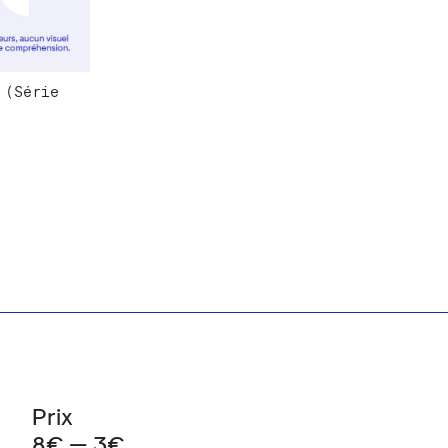
 (Série
Prix
8€ — 3€