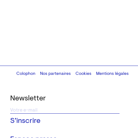
Colophon
Design:
Marcel Kaczmarek
Nos partenaires
, code:
Cookies
8080.studio
Mentions légales
Newsletter