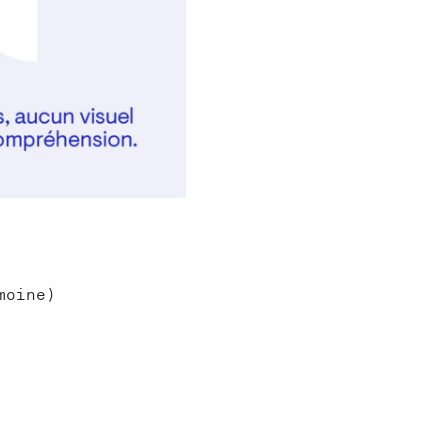
moine)