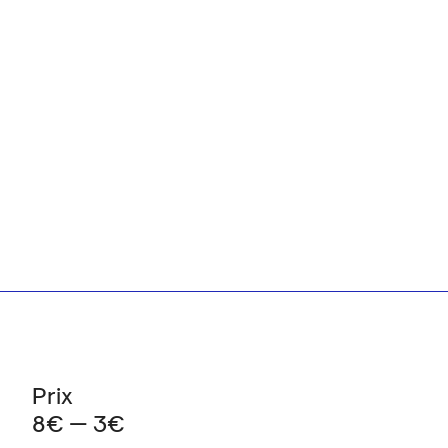
Prix
8€ — 3€