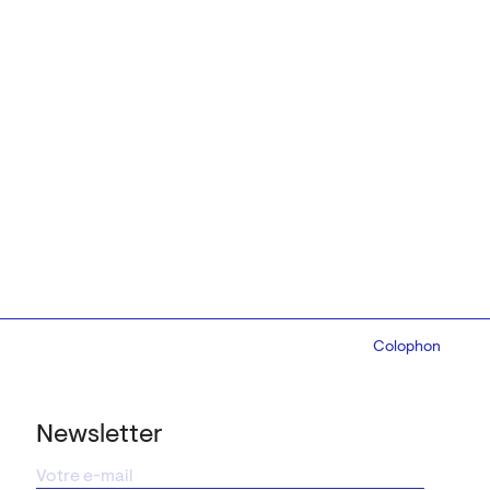
Colophon
Design:
Marcel 
Newsletter