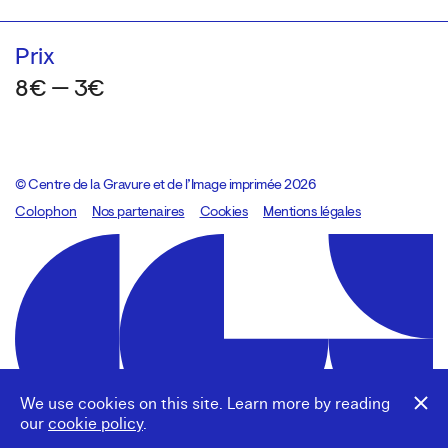
Prix
8€ — 3€
© Centre de la Gravure et de l’Image imprimée 2026
Colophon
Design:
Marcel Kaczmarek
Nos partenaires
, code:
Cookies
8080.studio
Mentions légales
We use cookies on this site. Learn more by reading
our
cookie policy
.