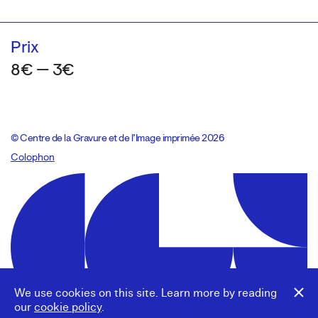
Prix
8€ — 3€
© Centre de la Gravure et de l’Image imprimée 2026
Colophon
Design:
Marcel Kaczmarek
, code:
8080.studio
We use cookies on this site. Learn more by reading
our
cookie policy
.