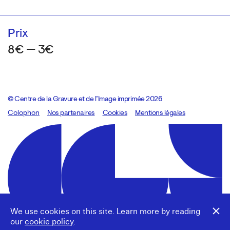
Prix
8€ — 3€
© Centre de la Gravure et de l’Image imprimée 2026
Colophon
Design:
Marcel Kaczmarek
Nos partenaires
, code:
Cookies
8080.studio
Mentions légales
We use cookies on this site. Learn more by reading
our
cookie policy
.