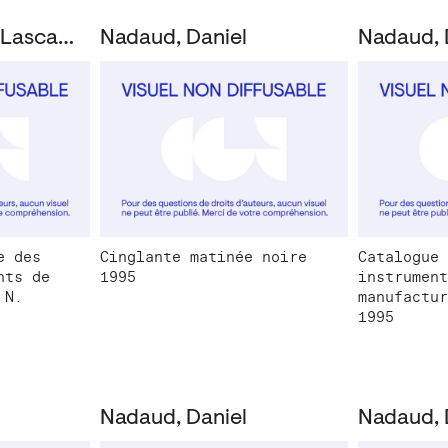
Nadaud, Daniel; Lascault, Gilbert
Nadaud, Daniel
Nadaud, 
e des
Cinglante matinée noire
Catalogue 
nts de
1995
instrument
 N.
manufactur
1995
Nadaud, Daniel
Nadaud, 