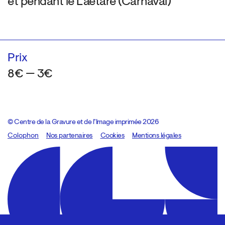
et pendant le Laetare (Carnaval)
Prix
8€ — 3€
© Centre de la Gravure et de l’Image imprimée 2026
Colophon
Design:
Marcel Kaczmarek
Nos partenaires
, code:
Cookies
8080.studio
Mentions légales