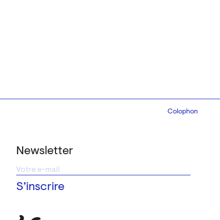
Colophon
Design:
Marcel 
Newsletter