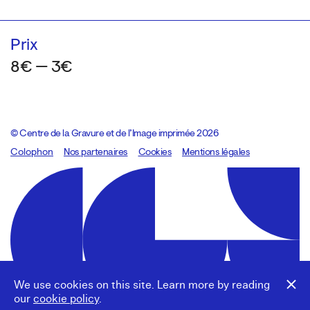
Prix
8€ — 3€
© Centre de la Gravure et de l’Image imprimée 2026
Colophon
Design:
Marcel Kaczmarek
Nos partenaires
, code:
Cookies
8080.studio
Mentions légales
We use cookies on this site. Learn more by reading
our
cookie policy
.