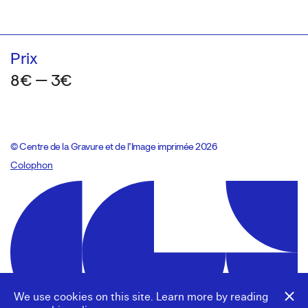
Prix
8€ — 3€
© Centre de la Gravure et de l’Image imprimée 2026
Colophon
Design:
Marcel Kaczmarek
, code:
8080.studio
We use cookies on this site. Learn more by reading