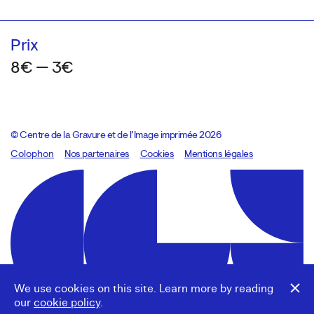
Prix
8€ — 3€
© Centre de la Gravure et de l’Image imprimée 2026
Colophon
Design:
Marcel Kaczmarek
Nos partenaires
, code:
Cookies
8080.studio
Mentions légales
We use cookies on this site. Learn more by reading
our
cookie policy
.