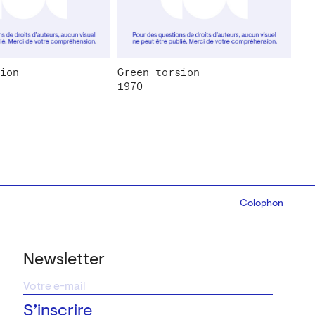
ion
Green torsion
1970
Colophon
Design:
Marcel 
Newsletter