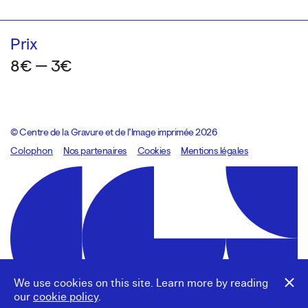
Prix
8€ — 3€
© Centre de la Gravure et de l’Image imprimée 2026
Colophon
Design:
Marcel Kaczmarek
Nos partenaires
, code:
Cookies
8080.studio
Mentions légales
We use cookies on this site. Learn more by reading
our
cookie policy
.