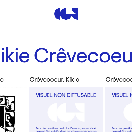
Centre de la Gravure et de
ikie Crêvecoeu
ie
Crêvecoeur, Kikie
Crêvecoeu