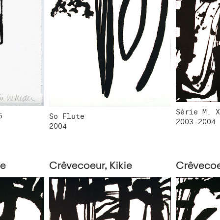
Série M, X
5
So Flute
2003-2004
2004
ie
Crêvecoeur, Kikie
Crêvecoeu