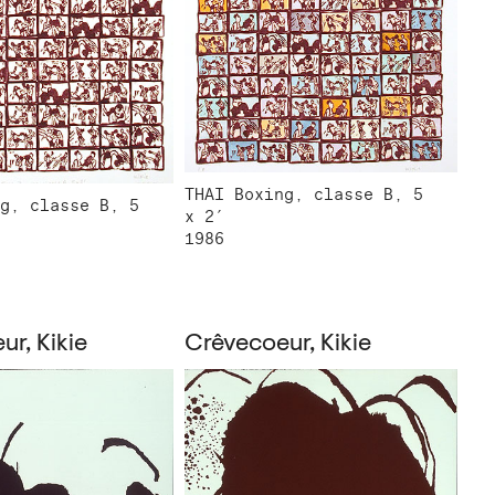
THAI Boxing, classe B, 5
g, classe B, 5
x 2′
1986
r, Kikie
Crêvecoeur, Kikie