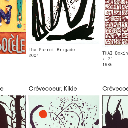
The Parrot Brigade
THAI Boxin
2004
x 2′
1986
ie
Crêvecoeur, Kikie
Crêvecoeu