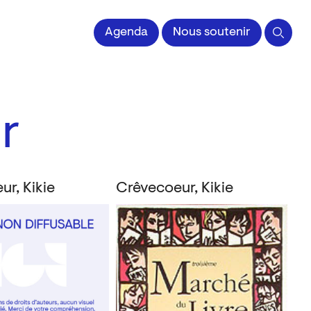
 l'Image imprimée
Agenda
Nous soutenir
r
r, Kikie
Crêvecoeur, Kikie