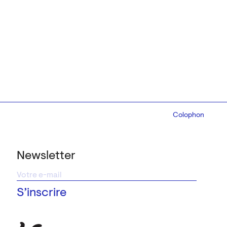
Colophon
Design:
Marcel 
Newsletter