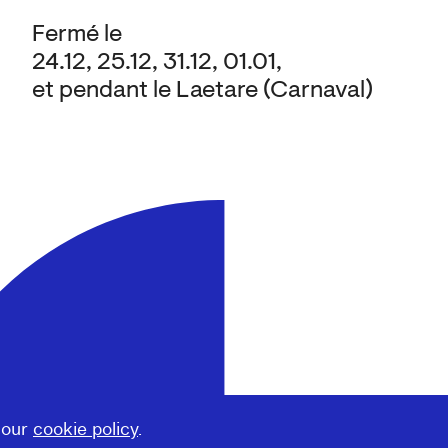
Fermé le
24.12, 25.12, 31.12, 01.01,
et pendant le Laetare (Carnaval)
 our
cookie policy
.