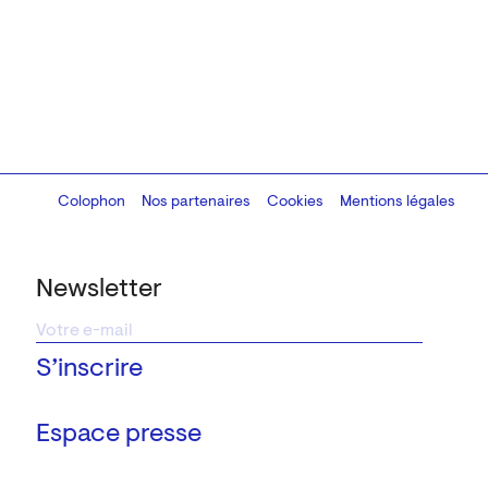
Colophon
Design:
Marcel Kaczmarek
Nos partenaires
, code:
Cookies
8080.studio
Mentions légales
Newsletter
Espace presse