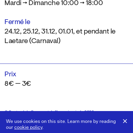
Mardi → Dimanche 10:00 → 18:00
Fermé le
24.12, 25.12, 31.12, 01.01, et pendant le
Laetare (Carnaval)
Prix
8€ — 3€
© Centre de la Gravure et de l’Image imprimée 2026
Colophon
Design:
Marcel Kaczmarek
, code:
8080.studio
We use cookies on this site. Learn more by reading
our
cookie policy
.