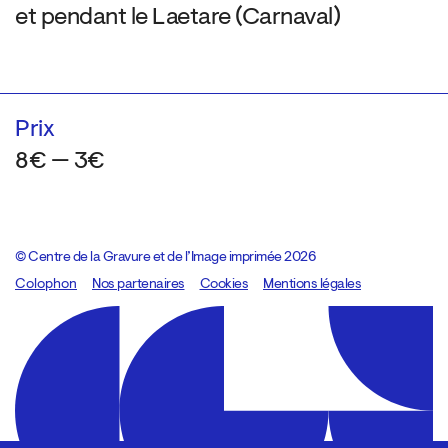
et pendant le Laetare (Carnaval)
Prix
8€ — 3€
© Centre de la Gravure et de l’Image imprimée 2026
Colophon
Design:
Marcel Kaczmarek
Nos partenaires
, code:
Cookies
8080.studio
Mentions légales