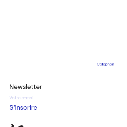
Colophon
Design:
Marcel 
Newsletter