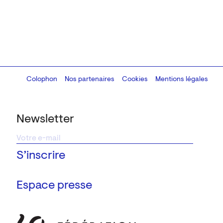
Colophon
Design:
Marcel Kaczmarek
Nos partenaires
, code:
Cookies
8080.studio
Mentions légales
Newsletter
Espace presse