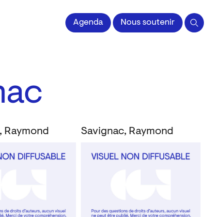
 l'Image imprimée
Agenda
Nous soutenir
nac
, Raymond
Savignac, Raymond