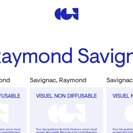
Centre de la Gravure et de
Raymond Savig
mond
Savignac, Raymond
Savignac