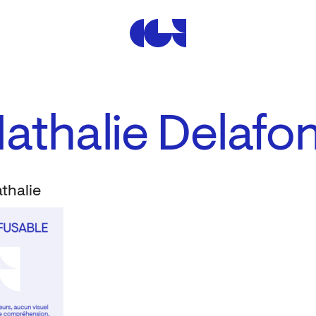
Centre de la Gravure et de
athalie Delafo
thalie