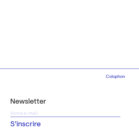
Colophon
Design:
Marcel 
Newsletter