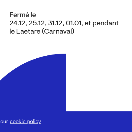
Fermé le
24.12, 25.12, 31.12, 01.01, et pendant
le Laetare (Carnaval)
 our
cookie policy
.