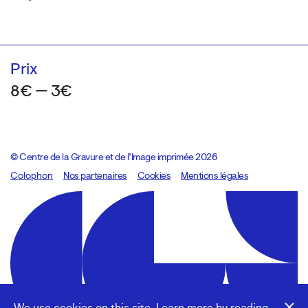
Prix
8€ — 3€
© Centre de la Gravure et de l’Image imprimée 2026
Colophon
Design:
Marcel Kaczmarek
Nos partenaires
, code:
Cookies
8080.studio
Mentions légales