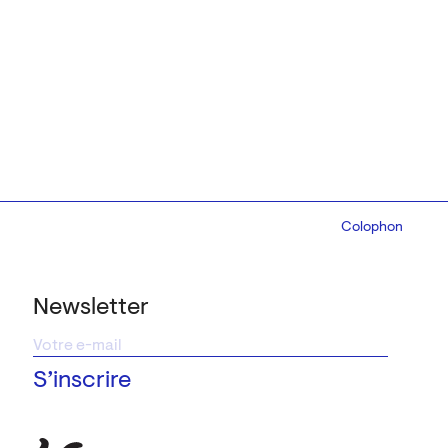
Colophon
Design:
Marcel 
Newsletter