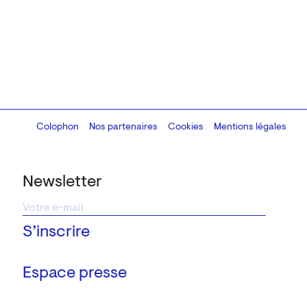
Colophon
Design:
Marcel Kaczmarek
Nos partenaires
, code:
Cookies
8080.studio
Mentions légales
Newsletter
Espace presse