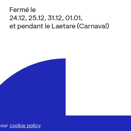
Fermé le
24.12, 25.12, 31.12, 01.01,
et pendant le Laetare (Carnaval)
 our
cookie policy
.