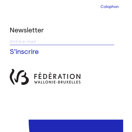
Colophon
Design:
Marcel 
Newsletter