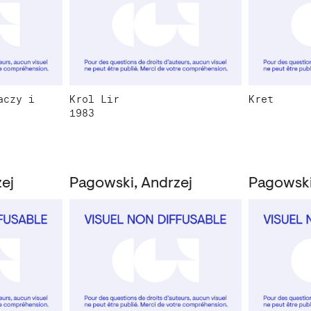
aczy i
Krol Lir
Kret
1983
ej
Pagowski, Andrzej
Pagowski