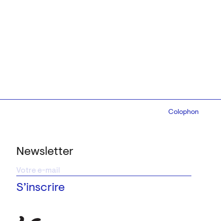
Colophon
Design:
Marcel 
Newsletter