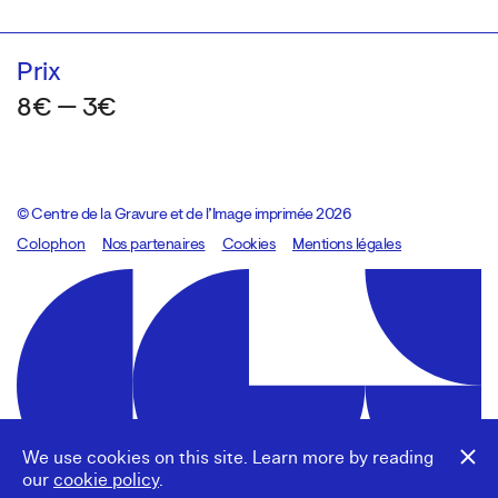
Prix
8€ — 3€
© Centre de la Gravure et de l’Image imprimée 2026
Colophon
Design:
Marcel Kaczmarek
Nos partenaires
, code:
Cookies
8080.studio
Mentions légales
We use cookies on this site. Learn more by reading
our
cookie policy
.