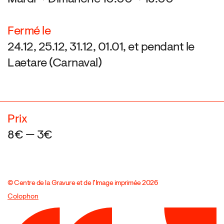
Fermé le
24.12, 25.12, 31.12, 01.01, et pendant le
Laetare (Carnaval)
Prix
8€ — 3€
© Centre de la Gravure et de l’Image imprimée 2026
Colophon
Design:
Marcel Kaczmarek
, code:
8080.studio