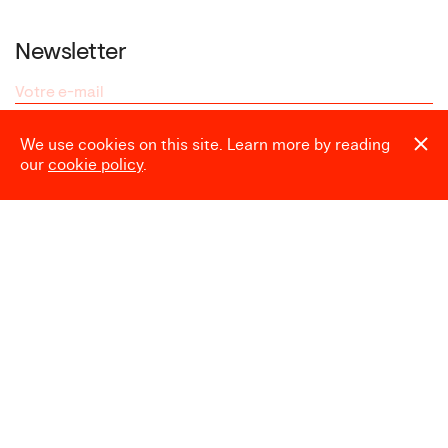
Newsletter
We use cookies on this site. Learn more by reading
our
cookie policy
.
Espace presse
Heures d’ouverture
Mardi → Dimanche