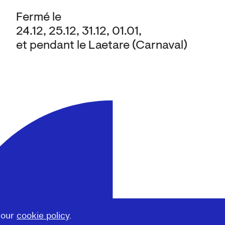
Fermé le
24.12, 25.12, 31.12, 01.01,
et pendant le Laetare (Carnaval)
 our
cookie policy
.