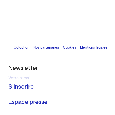
Colophon
Design:
Marcel Kaczmarek
Nos partenaires
, code:
Cookies
8080.studio
Mentions légales
Newsletter
Espace presse