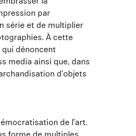
 embrasser la
impression par
 série et de multiplier
otographies. À cette
8 qui dénoncent
s media ainsi que, dans
archandisation d’objets
émocratisation de l’art.
ous forme de multiples