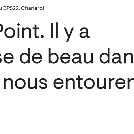
u BPS22, Charleroi
int. Il y a
e de beau dan
i nous entoure