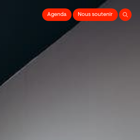
 l'Image imprimée
Agenda
Nous soutenir