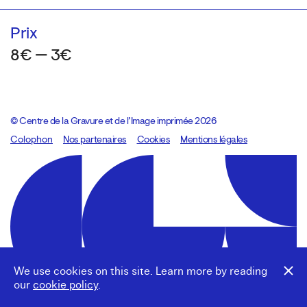
Prix
8€ — 3€
© Centre de la Gravure et de l’Image imprimée 2026
Colophon
Design:
Marcel Kaczmarek
Nos partenaires
, code:
Cookies
8080.studio
Mentions légales
We use cookies on this site. Learn more by reading
our
cookie policy
.