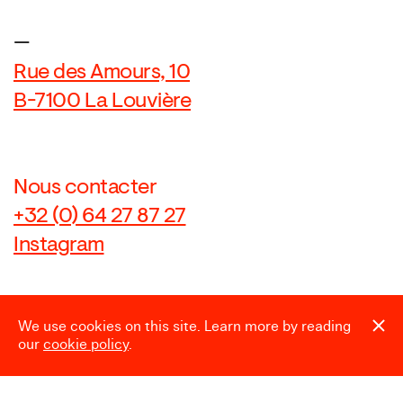
—
Rue des Amours, 10
B-7100 La Louvière
Nous contacter
+32 (0) 64 27 87 27
Instagram
We use cookies on this site. Learn more by reading
Newsletter
our
cookie policy
.