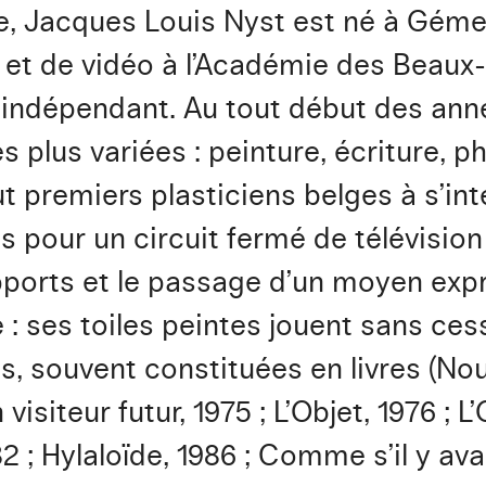
ge, Jacques Louis Nyst est né à Géme
et de vidéo à l’Académie des Beaux-art
 indépendant. Au tout début des anné
s plus variées : peinture, écriture, 
out premiers plasticiens belges à s’int
s pour un circuit fermé de télévision
ports et le passage d’un moyen expre
: ses toiles peintes jouent sans ces
os, souvent constituées en livres (
isiteur futur, 1975 ; L’Objet, 1976 ; L
 ; Hylaloïde, 1986 ; Comme s’il y ava