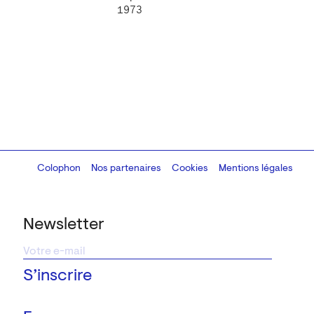
1973
Colophon
Design:
Marcel Kaczmarek
Nos partenaires
, code:
Cookies
8080.studio
Mentions légales
Newsletter