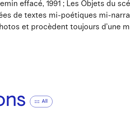
min effacé, 1991 ; Les Objets du scéna
s de textes mi-poétiques mi-narrat
otos et procèdent toujours d’une m
ions
All