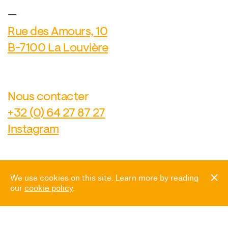
—
Rue des Amours, 10
B-7100 La Louvière
Nous contacter
+32 (0) 64 27 87 27
Instagram
Newsletter
We use cookies on this site. Learn more by reading
our
cookie policy
.