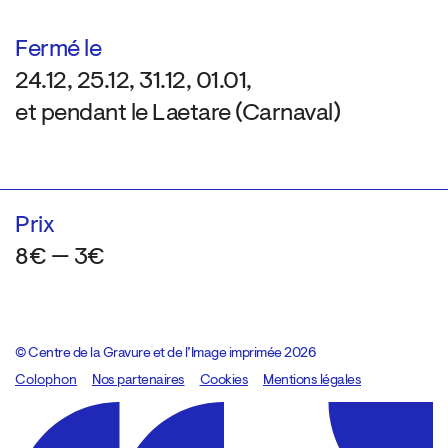
Fermé le
24.12, 25.12, 31.12, 01.01,
et pendant le Laetare (Carnaval)
Prix
8€ — 3€
© Centre de la Gravure et de l’Image imprimée 2026
Colophon
Design:
Marcel Kaczmarek
Nos partenaires
, code:
Cookies
8080.studio
Mentions légales