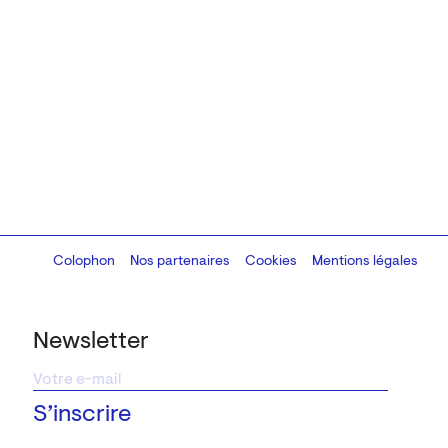
Colophon
Design:
Marcel Kaczmarek
Nos partenaires
, code:
Cookies
8080.studio
Mentions légales
Newsletter