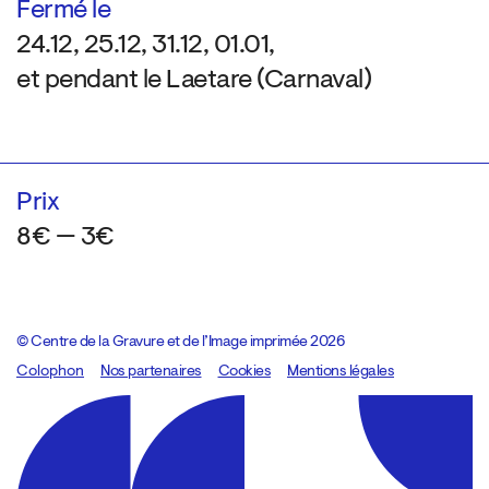
Fermé le
24.12, 25.12, 31.12, 01.01,
et pendant le Laetare (Carnaval)
Prix
8€ — 3€
© Centre de la Gravure et de l’Image imprimée 2026
Colophon
Design:
Marcel Kaczmarek
Nos partenaires
, code:
Cookies
8080.studio
Mentions légales