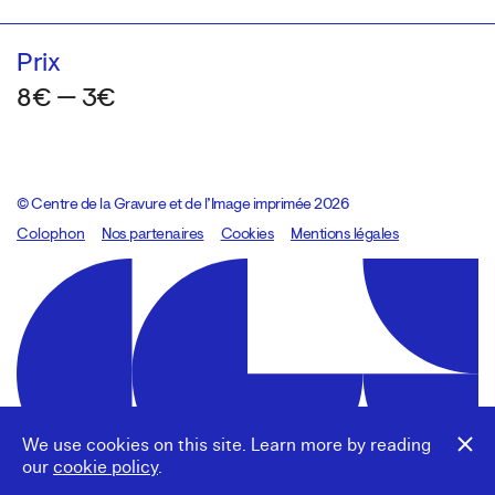
Prix
8€ — 3€
© Centre de la Gravure et de l’Image imprimée 2026
Colophon
Design:
Marcel Kaczmarek
Nos partenaires
, code:
Cookies
8080.studio
Mentions légales
We use cookies on this site. Learn more by reading
our
cookie policy
.