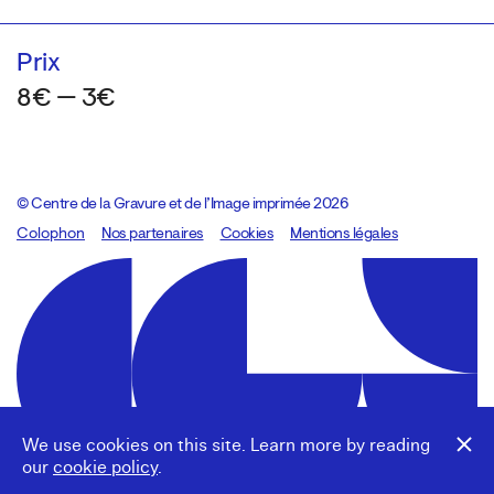
Prix
8€ — 3€
© Centre de la Gravure et de l’Image imprimée 2026
Colophon
Design:
Marcel Kaczmarek
Nos partenaires
, code:
Cookies
8080.studio
Mentions légales
We use cookies on this site. Learn more by reading
our
cookie policy
.