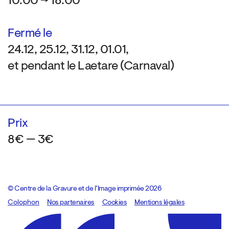
10:00 → 18:00
Fermé le
24.12, 25.12, 31.12, 01.01,
et pendant le Laetare (Carnaval)
Prix
8€ — 3€
© Centre de la Gravure et de l’Image imprimée 2026
Colophon
Design:
Marcel Kaczmarek
Nos partenaires
, code:
Cookies
8080.studio
Mentions légales