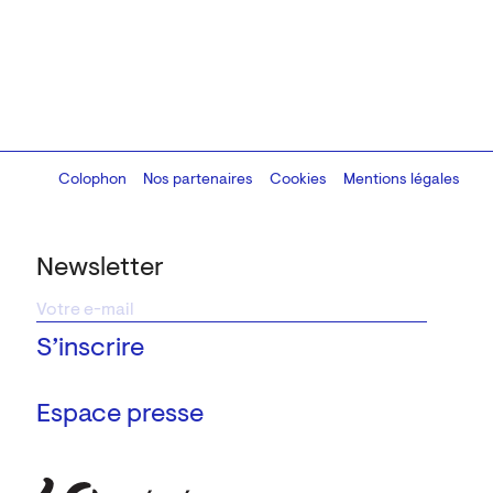
Colophon
Design:
Marcel Kaczmarek
Nos partenaires
, code:
Cookies
8080.studio
Mentions légales
Newsletter
Espace presse