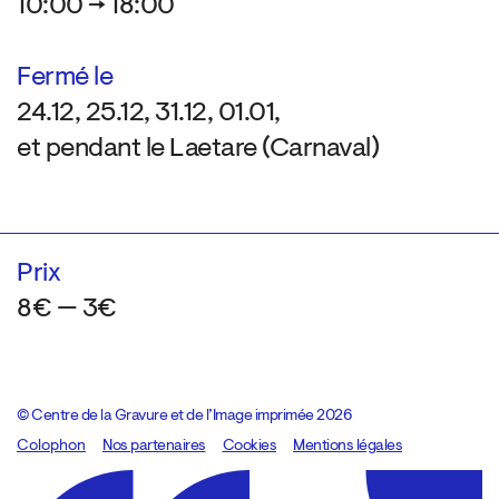
10:00 → 18:00
Fermé le
24.12, 25.12, 31.12, 01.01,
et pendant le Laetare (Carnaval)
Prix
8€ — 3€
© Centre de la Gravure et de l’Image imprimée 2026
Colophon
Design:
Marcel Kaczmarek
Nos partenaires
, code:
Cookies
8080.studio
Mentions légales