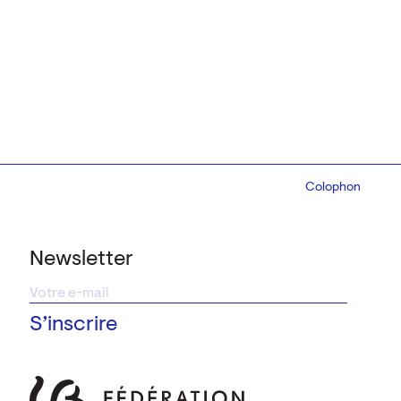
Colophon
Design:
Marcel 
Newsletter