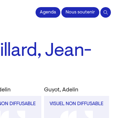
 l'Image imprimée
Agenda
Nous soutenir
illard, Jean-
elin
Guyot, Adelin