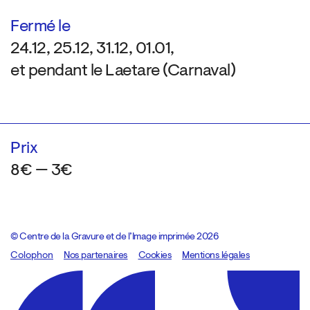
Fermé le
24.12, 25.12, 31.12, 01.01,
et pendant le Laetare (Carnaval)
Prix
8€ — 3€
© Centre de la Gravure et de l’Image imprimée 2026
Colophon
Design:
Marcel Kaczmarek
Nos partenaires
, code:
Cookies
8080.studio
Mentions légales