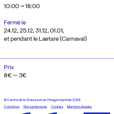
10:00 → 18:00
Fermé le
24.12, 25.12, 31.12, 01.01,
et pendant le Laetare (Carnaval)
Prix
8€ — 3€
© Centre de la Gravure et de l’Image imprimée 2026
Colophon
Design:
Marcel Kaczmarek
Nos partenaires
, code:
Cookies
8080.studio
Mentions légales